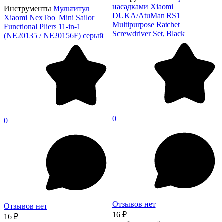
насадками Xiaomi
Инструменты
Мультитул
DUKA/AtuMan RS1
Xiaomi NexTool Mini Sailor
Multipurpose Ratchet
Functional Pliers 11-in-1
Screwdriver Set, Black
(NE20135 / NE20156F) серый
0
0
Отзывов нет
Отзывов нет
16 ₽
16 ₽