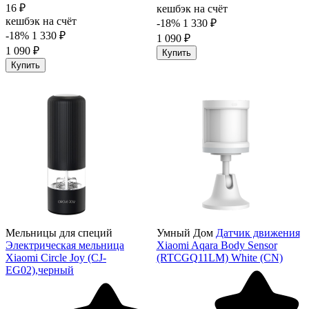
16 ₽
кешбэк на счёт
кешбэк на счёт
-18%
1 330 ₽
-18%
1 330 ₽
1 090 ₽
1 090 ₽
Купить
Купить
Мельницы для специй
Умный Дом
Датчик движения
Электрическая мельница
Xiaomi Aqara Body Sensor
Xiaomi Circle Joy (CJ-
(RTCGQ11LM) White (CN)
EG02),черный