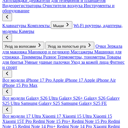
Автозарядки
Держатели для телефонов и планшетов
Видеорегистраторы
Очистители воздуха
Инструменты и
оборудование
Клавиатуры
Комплекты
Wi-Fi роутеры, адаптеры,
Мыши
модемы
Камеры
Очки
Зеркала
Уход за волосами
Уход за полостью рта
для макияжа
Маникюр и педикюр
Массажеры
Машинки для
стрижки, Триммеры
Разное
Термометры, тонометры
Товары
для бритья
Умные ушные палочки
Уход за кожей лица
Фитнес
и спорт
Все модели
iPhone 17 Pro
Apple iPhone 17
Apple iPhone Air
iPhone 15 Pro Max
Все модели
Galaxy S26 Ultra
Galaxy S26+
Galaxy S26
Galaxy
S25 Ultra
Samsung Galaxy S25
Samsung Galaxy S25 FE
Все модели
17 Ultra
Xiaomi 17
Xiaomi 15 Ultra
Xiaomi 15
Xiaomi 15T Pro
Redmi Note 15 Pro+
Redmi Note 15 Pro
Redmi
Note 15
Redmi Note 14 Pro+
Redmi Note 14 Pro
Xiaomi Redmi