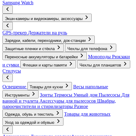
Samsung Watch
Экшн-камеры и видеокамеры, аксессуары
GPS-трекер
Держатели на руль
Зарядки, кабели, переходники, док-станции
Защитные пленки и стёкла
Чехлы для телефона
Моноподы
Рюкзаки
Переносные аккумуляторы и батарейки
и сумки
Флешки и карты памяти
Чехлы для планшетов
Стилусы
Освещение
Весы напольные
Товары для кухни
Зонты
Термосы
Умный дом
Пылесосы
Для
Инструменты
ванной и туалета
Аксессуары для пылесосов
Швабры,
пароочистители и стирилизаторы
Разное
Товары для животных
Одежда, обувь и текстиль
Уход за одеждой и обувью