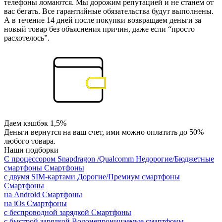
телефоны ломаются. Мы дорожим репутацией и не станем от
вас бегать. Все гарантийные обязательства будут выполнены.
А в течение 14 дней после покупки возвращаем деньги за
новый товар без объяснения причин, даже если “просто
расхотелось”.
Даем кэшбэк 1,5%
Деньги вернутся на ваш счет, ими можно оплатить до 50%
любого товара.
Наши подборки
С процессором Snapdragon /Qualcomm
Недорогие/Бюджетные
смартфоны
Смартфоны
с двумя SIM-картами
Дорогие/Премиум смартфоны
Смартфоны
на Android
Смартфоны
на iOs
Смартфоны
с беспроводной зарядкой
Смартфоны
с быстрой зарядкой
Водонепроницаемые смартфоны