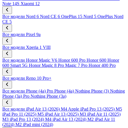
Note 14S
Xiaomi 12
Все модели
Nord 6
Nord CE 6
OnePlus 15
Nord 5
OnePlus Nord
CE 5
Все модели
Pixel 9a
Все модели
Xperia 1 VIII
Все модели
Honor Magic V6
Honor 600 Pro
Honor 600
Honor
600 Smart 5G
Honor Magic 8 Pro
Magic 7 Pro
Honor 400 Pro
Все модели
Reno 10 Pro+
Все модели
Phone (4a) Pro
Phone (4a)
Nothing Phone (3)
Nothing
Phone (3a) Pro
Nothing Phone (3a)
Все модели
iPad Air 13 (2026) M4
Apple iPad Pro 13 (2025) M5
iPad Pro 11 (2025) M5
iPad Air 13 (2025) M3
iPad Air 11 (2025)
M3
iPad Pro 13 (2024) M4
iPad Air 13 (2024) M2
iPad Air 11
(2024) M2
iPad mini (2024)