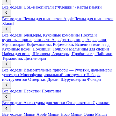
Все модели
USB-накопители ("Флешки")
Карты памяти
Все модели
Чехлы для планшетов Apple
Чехлы для планшетов
Xiaomi
Все модели
Блендеры, Кухонные комбайны
Посуда и
кухонные принадлежности
Аэрофритюрницы, Аэрогрили,
Мультиварки
Кофемашины, Кофемолки, Вспениватели и т.д.
Кухонные ножи, Ножницы, Точилки
Мельницы для специй
Набры для вина, Штопоры, Аэраторы, Пробки и т.д.
Чайники,
Термопоты, Диспенсеры
Все модели
Измерительные приборы — Рулетки, дальномеры,
угломеры
Многофункциональный инструмент
Наборы
инструментов
Отвертки, Дрели, Шуруповерты
Фонари
Все модели
Перчатки
Полотенца
Все модели
Аксессуары для чистки
Отпариветели
Сушилки
Все модели
Мыши Apple
Мыши Hoco
Мыши Qumo
Мыши