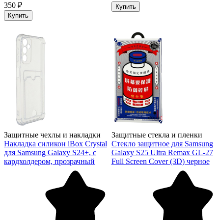
350 ₽
Купить
Купить
Защитные чехлы и накладки
Защитные стекла и пленки
Накладка силикон iBox Crystal
Стекло защитное для Samsung
для Samsung Galaxy S24+, с
Galaxy S25 Ultra Remax GL-27
кардхолдером, прозрачный
Full Screen Cover (3D) черное