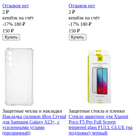
Отзывов нет
Отзывов нет
2 ₽
2 ₽
кешбэк на счёт
кешбэк на счёт
-17%
180 ₽
-17%
180 ₽
150 ₽
150 ₽
Купить
Купить
Защитные чехлы и накладки
Защитные стекла и пленки
Накладка силикон iBox Crystal
Стекло защитное для Xiaomi
для Samsung Galaxy S23+, с
Poco F5 Pro Full Screen
усиленными углами
tempered glass FULL GLUE (на
(прозрачный)
подложке) черный