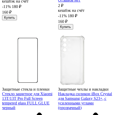
Отзывов нет
кешбэк на счёт
2 ₽
-11%
180 ₽
кешбэк на счёт
160 ₽
-11%
180 ₽
Купить
160 ₽
Купить
Защитные стекла и пленки
Защитные чехлы и накладки
Стекло защитное для Xiaomi
Накладка силикон iBox Crystal
13T/13T Pro Full Screen
для Samsung Galaxy S23+, с
tempered glass FULL GLUE
усиленными углами
черный
(прозрачный)