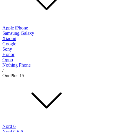
Apple iPhone
Samsung Galaxy
Xiaomi
Google
Sony
Honor
Oppo
Nothing Phone
/
OnePlus 15
Nord 6
Nord CE 6