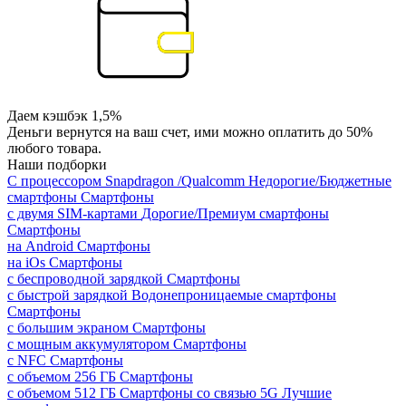
Даем кэшбэк 1,5%
Деньги вернутся на ваш счет, ими можно оплатить до 50%
любого товара.
Наши подборки
С процессором Snapdragon /Qualcomm
Недорогие/Бюджетные
смартфоны
Смартфоны
с двумя SIM-картами
Дорогие/Премиум смартфоны
Смартфоны
на Android
Смартфоны
на iOs
Смартфоны
с беспроводной зарядкой
Смартфоны
с быстрой зарядкой
Водонепроницаемые смартфоны
Смартфоны
с большим экраном
Смартфоны
с мощным аккумулятором
Смартфоны
с NFC
Смартфоны
с объемом 256 ГБ
Смартфоны
с объемом 512 ГБ
Смартфоны со связью 5G
Лучшие