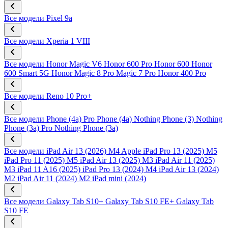
Все модели
Pixel 9a
Все модели
Xperia 1 VIII
Все модели
Honor Magic V6
Honor 600 Pro
Honor 600
Honor
600 Smart 5G
Honor Magic 8 Pro
Magic 7 Pro
Honor 400 Pro
Все модели
Reno 10 Pro+
Все модели
Phone (4a) Pro
Phone (4a)
Nothing Phone (3)
Nothing
Phone (3a) Pro
Nothing Phone (3a)
Все модели
iPad Air 13 (2026) M4
Apple iPad Pro 13 (2025) M5
iPad Pro 11 (2025) M5
iPad Air 13 (2025) M3
iPad Air 11 (2025)
M3
iPad 11 A16 (2025)
iPad Pro 13 (2024) M4
iPad Air 13 (2024)
M2
iPad Air 11 (2024) M2
iPad mini (2024)
Все модели
Galaxy Tab S10+
Galaxy Tab S10 FE+
Galaxy Tab
S10 FE