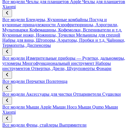
Все модели
Чехлы для планшетов Apple
Чехлы для планшетов
Xiaomi
Все модели
Блендеры, Кухонные комбайны
Посуда и
кухонные принадлежности
Аэрофритюрницы, Аэрогрили,
Мультиварки
Кофемашины, Кофемолки, Вспениватели и т.д.
Кухонные ножи, Ножницы, Точилки
Мельницы для специй
Набры для вина, Штопоры, Аэраторы, Пробки и т.д.
Чайники,
Термопоты, Диспенсеры
Все модели
Измерительные приборы — Рулетки, дальномеры,
угломеры
Многофункциональный инструмент
Наборы
инструментов
Отвертки, Дрели, Шуруповерты
Фонари
Все модели
Перчатки
Полотенца
Все модели
Аксессуары для чистки
Отпариветели
Сушилки
Все модели
Мыши Apple
Мыши Hoco
Мыши Qumo
Мыши
Xiaomi
Все модели
Фены, стайлеры
Выпрямители