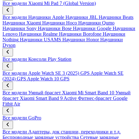
Все модели
Xiaomi Mi Pad 7 (Global Version)
Все модели
Наушники Apple
Наушники JBL
Наушники Beats
Наушники Xiaomi
Наушники Hoco
Наушники Qumo
Наушники Sony
Наушники Bose
Наушники Google
Наушники
Lenovo
Наушники Realme
Наушники Borofone
Наушники
Nothing
Наушники USAMS
Наушники Honor
Наушники
Dyson
Все модели
Консоли Play Station
Все модели
Apple Watch SE 3 (2025) GPS
Apple Watch SE
(2024) GPS
Apple Watch 10 GPS
Все модели
Умный браслет Xiaomi Mi Smart Band 10
Умный
браслет Xiaomi Smart Band 9 Active
Фитнес-браслет Google
Fitbit Air
Все модели
GoPro
Все модели
Адаптеры, док станции, переходники и т.д.
Беспроводные зарядные устройства
Сетевые зарядные