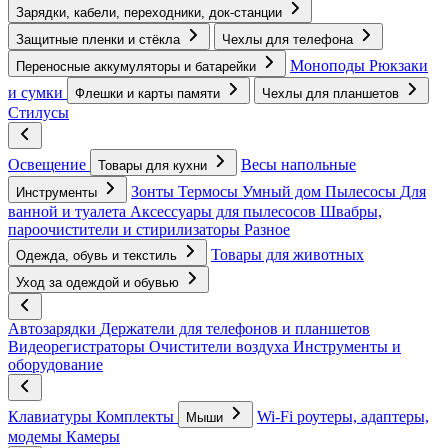
Зарядки, кабели, переходники, док-станции
Защитные пленки и стёкла
Чехлы для телефона
Моноподы
Рюкзаки
Переносные аккумуляторы и батарейки
и сумки
Флешки и карты памяти
Чехлы для планшетов
Стилусы
Освещение
Весы напольные
Товары для кухни
Зонты
Термосы
Умный дом
Пылесосы
Для
Инструменты
ванной и туалета
Аксессуары для пылесосов
Швабры,
пароочистители и стирилизаторы
Разное
Товары для животных
Одежда, обувь и текстиль
Уход за одеждой и обувью
Автозарядки
Держатели для телефонов и планшетов
Видеорегистраторы
Очистители воздуха
Инструменты и
оборудование
Клавиатуры
Комплекты
Wi-Fi роутеры, адаптеры,
Мыши
модемы
Камеры