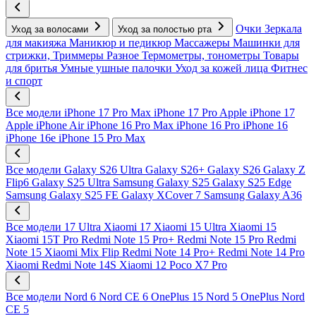
Очки
Зеркала
Уход за волосами
Уход за полостью рта
для макияжа
Маникюр и педикюр
Массажеры
Машинки для
стрижки, Триммеры
Разное
Термометры, тонометры
Товары
для бритья
Умные ушные палочки
Уход за кожей лица
Фитнес
и спорт
Все модели
iPhone 17 Pro Max
iPhone 17 Pro
Apple iPhone 17
Apple iPhone Air
iPhone 16 Pro Max
iPhone 16 Pro
iPhone 16
iPhone 16e
iPhone 15 Pro Max
Все модели
Galaxy S26 Ultra
Galaxy S26+
Galaxy S26
Galaxy Z
Flip6
Galaxy S25 Ultra
Samsung Galaxy S25
Galaxy S25 Edge
Samsung Galaxy S25 FE
Galaxy XCover 7
Samsung Galaxy A36
Все модели
17 Ultra
Xiaomi 17
Xiaomi 15 Ultra
Xiaomi 15
Xiaomi 15T Pro
Redmi Note 15 Pro+
Redmi Note 15 Pro
Redmi
Note 15
Xiaomi Mix Flip
Redmi Note 14 Pro+
Redmi Note 14 Pro
Xiaomi Redmi Note 14S
Xiaomi 12
Poco X7 Pro
Все модели
Nord 6
Nord CE 6
OnePlus 15
Nord 5
OnePlus Nord
CE 5