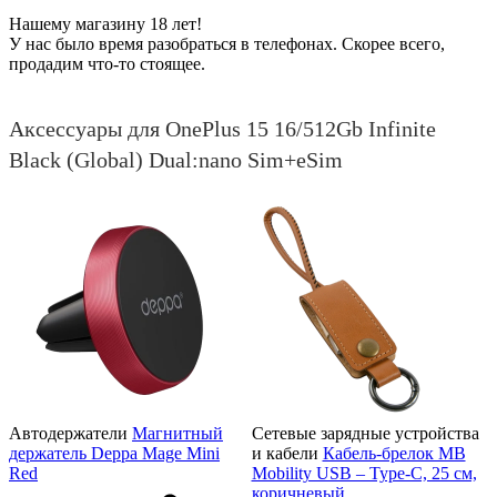
Нашему магазину 18 лет!
У нас было время разобраться в телефонах. Скорее всего,
продадим что-то стоящее.
Аксессуары для OnePlus 15 16/512Gb Infinite
Black (Global) Dual:nano Sim+eSim
Автодержатели
Магнитный
Сетевые зарядные устройства
держатель Deppa Mage Mini
и кабели
Кабель-брелок MB
Red
Mobility USB – Type-C, 25 см,
коричневый