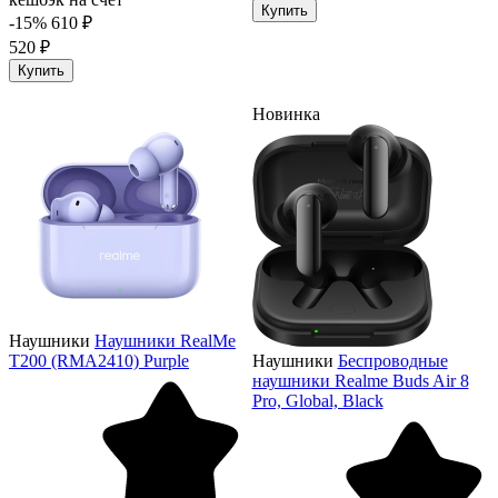
Купить
-15%
610 ₽
520 ₽
Купить
Новинка
Наушники
Наушники RealMe
T200 (RMA2410) Purple
Наушники
Беспроводные
наушники Realme Buds Air 8
Pro, Global, Black