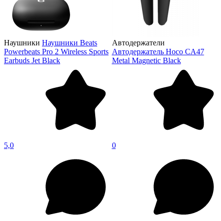
Наушники
Наушники Beats
Автодержатели
Powerbeats Pro 2 Wireless Sports
Автодержатель Hoco CA47
Earbuds Jet Black
Metal Magnetic Black
5,0
0