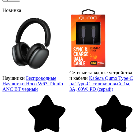
Новинка
Сетевые зарядные устройства
Наушники
Беспроводные
и кабели
Кабель Qumo Type-C
Наушники Hoco W63 Triunfo
на Type-C, силиконовый, 1м,
ANC BT черный
3A, 60W, PD (серый)