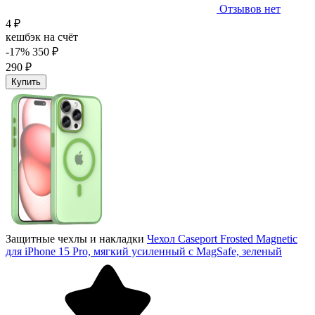
Отзывов нет
4 ₽
кешбэк на счёт
-17%
350 ₽
290 ₽
Купить
Защитные чехлы и накладки
Чехол Caseport Frosted Magnetic
для iPhone 15 Pro, мягкий усиленный с MagSafe, зеленый