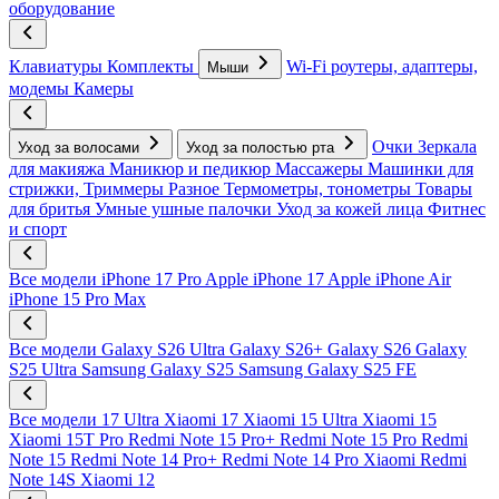
оборудование
Клавиатуры
Комплекты
Wi-Fi роутеры, адаптеры,
Мыши
модемы
Камеры
Очки
Зеркала
Уход за волосами
Уход за полостью рта
для макияжа
Маникюр и педикюр
Массажеры
Машинки для
стрижки, Триммеры
Разное
Термометры, тонометры
Товары
для бритья
Умные ушные палочки
Уход за кожей лица
Фитнес
и спорт
Все модели
iPhone 17 Pro
Apple iPhone 17
Apple iPhone Air
iPhone 15 Pro Max
Все модели
Galaxy S26 Ultra
Galaxy S26+
Galaxy S26
Galaxy
S25 Ultra
Samsung Galaxy S25
Samsung Galaxy S25 FE
Все модели
17 Ultra
Xiaomi 17
Xiaomi 15 Ultra
Xiaomi 15
Xiaomi 15T Pro
Redmi Note 15 Pro+
Redmi Note 15 Pro
Redmi
Note 15
Redmi Note 14 Pro+
Redmi Note 14 Pro
Xiaomi Redmi
Note 14S
Xiaomi 12