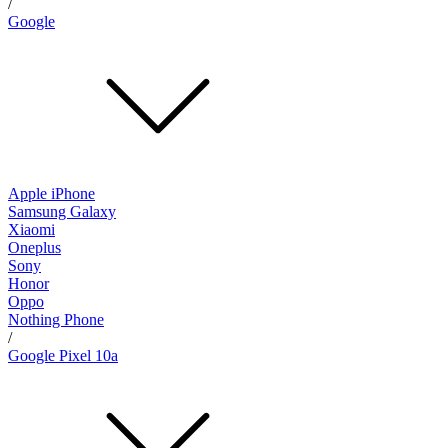
/
Google
Apple iPhone
Samsung Galaxy
Xiaomi
Oneplus
Sony
Honor
Oppo
Nothing Phone
/
Google Pixel 10a