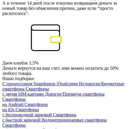
А в течение 14 дней после покупки возвращаем деньги за
новый товар без объяснения причин, даже если “просто
расхотелось”.
Даем кэшбэк 1,5%
Деньги вернутся на ваш счет, ими можно оплатить до 50%
любого товара.
Наши подборки
С процессором Snapdragon /Qualcomm
Недорогие/Бюджетные
смартфоны
Смартфоны
с двумя SIM-картами
Дорогие/Премиум смартфоны
Смартфоны
на Android
Смартфоны
на iOs
Смартфоны
с беспроводной зарядкой
Смартфоны
с быстрой зарядкой
Водонепроницаемые смартфоны
Смартфоны