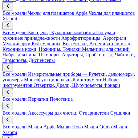
Все модели
Чехлы для планшетов Apple
Чехлы для планшетов
Xiaomi
Все модели
Блендеры, Кухонные комбайны
Посуда и
кухонные принадлежности
Аэрофритюрницы, Аэрогрили,
Мультиварки
Кофемашины, Кофемолки, Вспениватели и т.д.
Кухонные ножи, Ножницы, Точилки
Мельницы для специй
Набры для вина, Штопоры, Аэраторы, Пробки и т.д.
Чайники,
Термопоты, Диспенсеры
Все модели
Измерительные приборы — Рулетки, дальномеры,
угломеры
Многофункциональный инструмент
Наборы
инструментов
Отвертки, Дрели, Шуруповерты
Фонари
Все модели
Перчатки
Полотенца
Все модели
Аксессуары для чистки
Отпариветели
Сушилки
Все модели
Мыши Apple
Мыши Hoco
Мыши Qumo
Мыши
Xiaomi