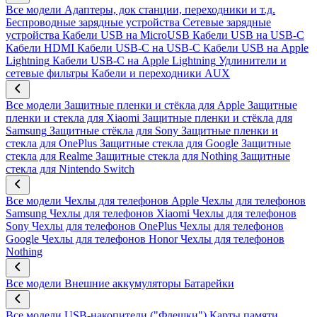
Все модели
Адаптеры, док станции, переходники и т.д.
Беспроводные зарядные устройства
Сетевые зарядные
устройства
Кабели USB на MicroUSB
Кабели USB на USB-C
Кабели HDMI
Кабели USB-C на USB-C
Кабели USB на Apple
Lightning
Кабели USB-C на Apple Lightning
Удлинители и
сетевые фильтры
Кабели и переходники AUX
Все модели
Защитные пленки и стёкла для Apple
Защитные
пленки и стекла для Xiaomi
Защитные пленки и стёкла для
Samsung
Защитные стёкла для Sony
Защитные пленки и
стекла для OnePlus
Защитные стекла для Google
Защитные
стекла для Realme
Защитные стекла для Nothing
Защитные
стекла для Nintendo Switch
Все модели
Чехлы для телефонов Apple
Чехлы для телефонов
Samsung
Чехлы для телефонов Xiaomi
Чехлы для телефонов
Sony
Чехлы для телефонов OnePlus
Чехлы для телефонов
Google
Чехлы для телефонов Honor
Чехлы для телефонов
Nothing
Все модели
Внешние аккумуляторы
Батарейки
Все модели
USB-накопители ("Флешки")
Карты памяти