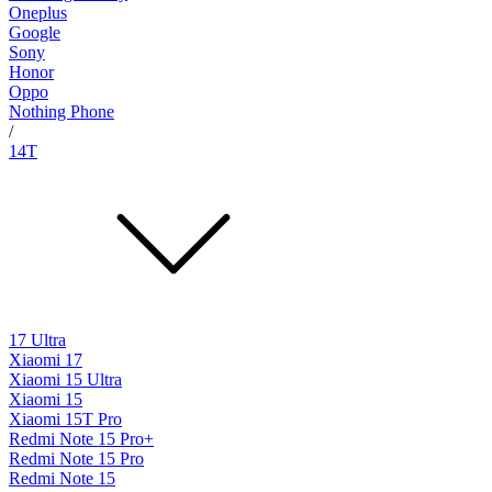
Oneplus
Google
Sony
Honor
Oppo
Nothing Phone
/
14T
17 Ultra
Xiaomi 17
Xiaomi 15 Ultra
Xiaomi 15
Xiaomi 15T Pro
Redmi Note 15 Pro+
Redmi Note 15 Pro
Redmi Note 15