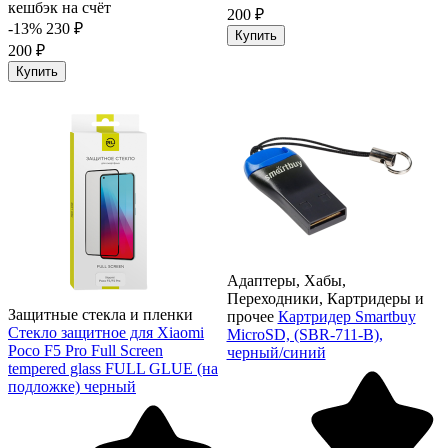
кешбэк на счёт
200 ₽
-13%
230 ₽
Купить
200 ₽
Купить
Адаптеры, Хабы,
Переходники, Картридеры и
Защитные стекла и пленки
прочее
Картридер Smartbuy
Стекло защитное для Xiaomi
MicroSD, (SBR-711-B),
Poco F5 Pro Full Screen
черный/синий
tempered glass FULL GLUE (на
подложке) черный