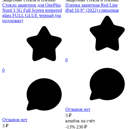
Стекло защитное для OnePlus
Пленка защитная Red Line
Nord 3 5G Full Screen tempered
iPad 10,9" (2022) глянцевая
glass FULL GLUE черный (на
подложке)
0
0
Отзывов нет
3 ₽
Отзывов нет
кешбэк на счёт
3 ₽
-13%
230 ₽