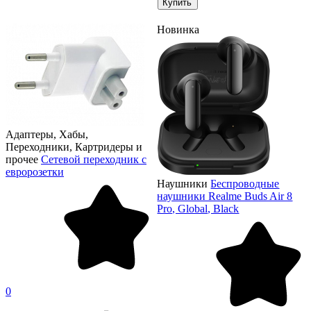
Купить
Новинка
Адаптеры, Хабы,
Переходники, Картридеры и
прочее
Сетевой переходник с
евророзетки
Наушники
Беспроводные
наушники Realme Buds Air 8
Pro, Global, Black
0