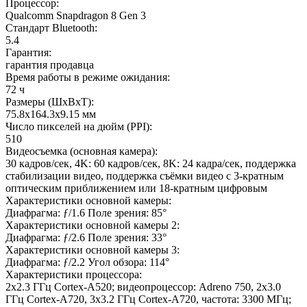
Процессор
:
Qualcomm Snapdragon 8 Gen 3
Стандарт Bluetooth
:
5.4
Гарантия
:
гарантия продавца
Время работы в режиме ожидания
:
72 ч
Размеры (ШxВxТ)
:
75.8x164.3x9.15 мм
Число пикселей на дюйм (PPI)
:
510
Видеосъемка (основная камера)
:
30 кадров/сек, 4K: 60 кадров/сек, 8K: 24 кадра/сек, поддержка
стабилизации видео, поддержка съёмки видео с 3-кратным
оптическим приближением или 18-кратным цифровым
Характеристики основной камеры
:
Диафрагма: ƒ/1.6 Поле зрения: 85°
Характеристики основной камеры 2
:
Диафрагма: ƒ/2.6 Поле зрения: 33°
Характеристики основной камеры 3
:
Диафрагма: ƒ/2.2 Угол обзора: 114°
Характеристики процессора
:
2x2.3 ГГц Cortex-A520; видеопроцессор: Adreno 750, 2x3.0
ГГц Cortex-A720, 3x3.2 ГГц Cortex-A720, частота: 3300 МГц;