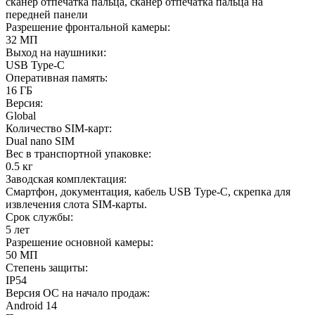
сканер отпечатка пальца, сканер отпечатка пальца на
передней панели
Разрешение фронтальной камеры
:
32 МП
Выход на наушники
:
USB Type-C
Оперативная память
:
16 ГБ
Версия
:
Global
Количество SIM-карт
:
Dual nano SIM
Вес в транспортной упаковке
:
0.5 кг
Заводская комплектация
:
Смартфон, документация, кабель USB Type-C, скрепка для
извлечения слота SIM-карты.
Срок службы
:
5 лет
Разрешение основной камеры
:
50 МП
Степень защиты
:
IP54
Версия ОС на начало продаж
:
Android 14