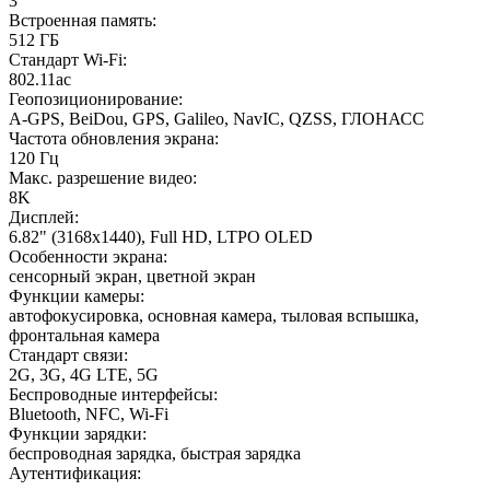
3
Встроенная память
:
512 ГБ
Стандарт Wi-Fi
:
802.11ac
Геопозиционирование
:
A-GPS, BeiDou, GPS, Galileo, NavIC, QZSS, ГЛОНАСС
Частота обновления экрана
:
120 Гц
Макс. разрешение видео
:
8K
Дисплей
:
6.82" (3168x1440), Full HD, LTPO OLED
Особенности экрана
:
сенсорный экран, цветной экран
Функции камеры
:
автофокусировка, основная камера, тыловая вспышка,
фронтальная камера
Стандарт связи
:
2G, 3G, 4G LTE, 5G
Беспроводные интерфейсы
:
Bluetooth, NFC, Wi-Fi
Функции зарядки
:
беспроводная зарядка, быстрая зарядка
Аутентификация
: