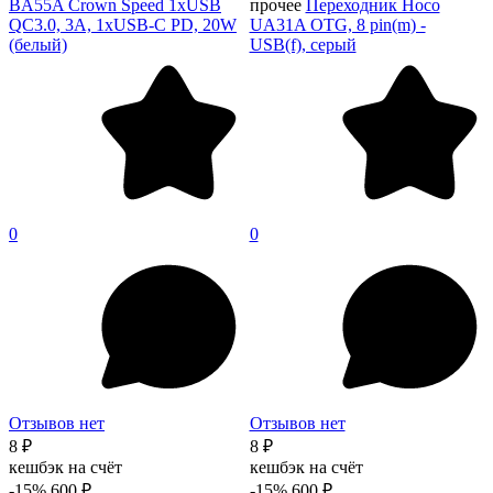
BA55A Crown Speed 1xUSB
прочее
Переходник Hoco
QC3.0, 3A, 1хUSB-C PD, 20W
UA31A OTG, 8 pin(m) -
(белый)
USB(f), серый
0
0
Отзывов нет
Отзывов нет
8 ₽
8 ₽
кешбэк на счёт
кешбэк на счёт
-15%
600 ₽
-15%
600 ₽