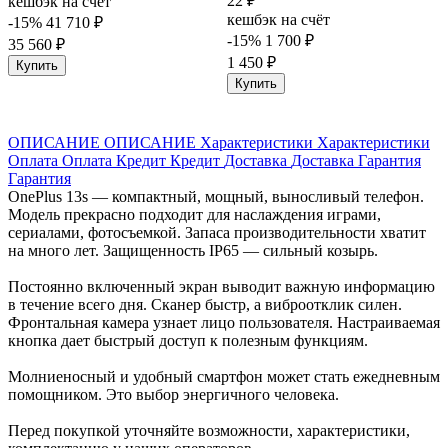
22 ₽
кешбэк на счёт
кешбэк на счёт
-15%
41 710 ₽
-15%
1 700 ₽
35 560 ₽
1 450 ₽
Купить
Купить
ОПИСАНИЕ
ОПИСАНИЕ
Характеристики
Характеристики
Оплата
Оплата
Кредит
Кредит
Доставка
Доставка
Гарантия
Гарантия
OnePlus 13s — компактный, мощный, выносливый телефон.
Модель прекрасно подходит для наслаждения играми,
сериалами, фотосъемкой. Запаса производительности хватит
на много лет. Защищенность IP65 — сильный козырь.
Постоянно включенный экран выводит важную информацию
в течение всего дня. Сканер быстр, а виброотклик силен.
Фронтальная камера узнает лицо пользователя. Настраиваемая
кнопка дает быстрый доступ к полезным функциям.
Молниеносный и удобный смартфон может стать ежедневным
помощником. Это выбор энергичного человека.
Перед покупкой уточняйте возможности, характеристики,