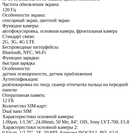
Частота обновления экрана
:
120 Гц
Особенности экрана
:
сенсорный экран, цветной экран
Функции камеры
:
автофокусировка, основная камера, фронтальная камера
Стандарт связи
:
2G, 3G, 4G LTE
Беспроводные интерфейсы
:
Bluetooth, NFC, Wi-Fi
Функции зарядки
:
быстрая зарядка
Особенности
:
датчик освещенности, датчик приближения
Аутентификация
:
разблокировка по лицу, сканер отпечатка пальца на передней
панели
Оперативная память
:
12 ГБ
Количество SIM-карт
:
Dual nano SIM
Характеристики основной камеры
:
1.00μm, 1/1.56", 24.00mm, 50 Мп, 84°, OIS, Sony LYT-700, f/1.8
Характеристики основной камеры 2
:
0.64μm, 1/2.75", 2X, 50 МП, Samsung ISOCELL JN5, f/2.0,