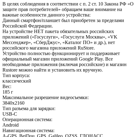
В целях соблюдения в соответствии с п. 2 ст. 10 Закона РФ «О
защите прав потребителей» обращаем ваше внимание на
важные особенности данного устройства:
Данный смартфон/планшет был приобретен за пределами
Российской Федерации.
На устройстве НЕТ пакета обязательных российских
приложений («Госуслуги», «Госуслуги Москвы», «VK
Мессенджер», «СберДжус», «Каталог ПО» и др.), нет
российского магазина приложений RuStore.
Устройство полностью функционирует и поддерживает
официальный магазин приложений Google Play. Все
необходимые приложения (включая российские) и магазин
Rustore можно найти и установить их вручную.
Тип корпуса
:
классический
Вес
:
185 г
Максимальное разрешение видеосъемки
:
3840x2160
Тип разъема для зарядки
:
USB-C
Операционная система
:
Android
Навигационная система
:
A-GPS, BeiDou, GPS, Galileo, QZSS, ГЛОНАСС