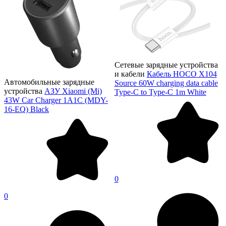
Сетевые зарядные устройства
и кабели
Кабель HOCO X104
Автомобильные зарядные
Source 60W charging data cable
устройства
АЗУ Xiaomi (Mi)
Type-C to Type-C 1m White
43W Car Charger 1A1C (MDY-
16-EQ) Black
0
0