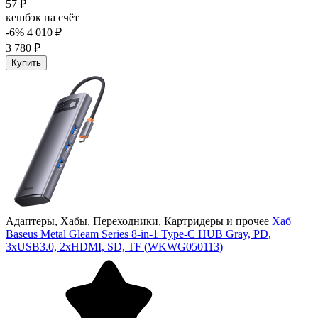
57 ₽
кешбэк на счёт
-6%
4 010 ₽
3 780 ₽
Купить
Адаптеры, Хабы, Переходники, Картридеры и прочее
Хаб
Baseus Metal Gleam Series 8-in-1 Type-C HUB Gray, PD,
3xUSB3.0, 2хHDMI, SD, TF (WKWG050113)